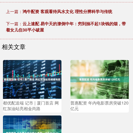
上一篇：
鸿牛配资 客观看待风水文化 理性分辨科学与传统
下一篇：
云上速配 易中天的潦倒中年：穷到抽不起1块钱的烟，带
着女儿住30平小破屋
相关文章
都优配送端 记市 | 厦门首店 网
普惠配资 年内电影票房突破120
红加油站亮相金尚路
亿元