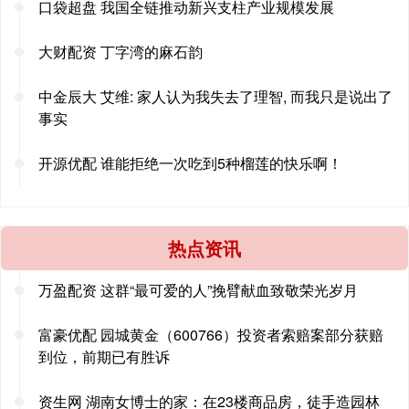
口袋超盘 我国全链推动新兴支柱产业规模发展
大财配资 丁字湾的麻石韵
中金辰大 艾维: 家人认为我失去了理智, 而我只是说出了
事实
开源优配 谁能拒绝一次吃到5种榴莲的快乐啊！
热点资讯
万盈配资 这群“最可爱的人”挽臂献血致敬荣光岁月
富豪优配 园城黄金（600766）投资者索赔案部分获赔
到位，前期已有胜诉
资生网 湖南女博士的家：在23楼商品房，徒手造园林