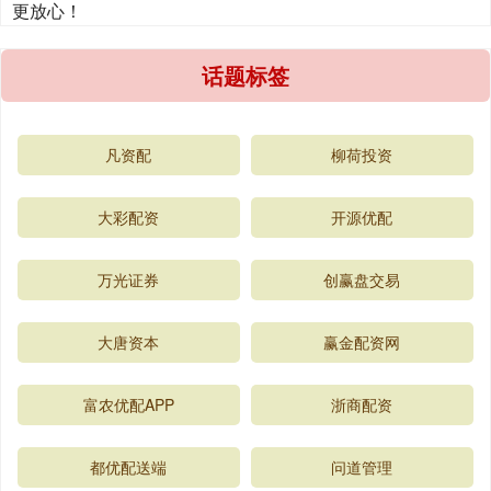
更放心！
话题标签
凡资配
柳荷投资
大彩配资
开源优配
万光证券
创赢盘交易
大唐资本
赢金配资网
富农优配APP
浙商配资
都优配送端
问道管理