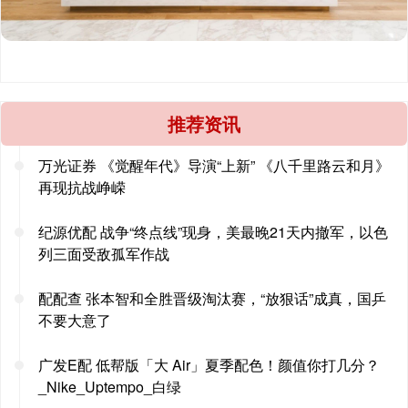
推荐资讯
万光证券 《觉醒年代》导演“上新” 《八千里路云和月》
再现抗战峥嵘
纪源优配 战争“终点线”现身，美最晚21天内撤军，以色
列三面受敌孤军作战
配配查 张本智和全胜晋级淘汰赛，“放狠话”成真，国乒
不要大意了
广发E配 低帮版「大 Air」夏季配色！颜值你打几分？
_Nike_Uptempo_白绿