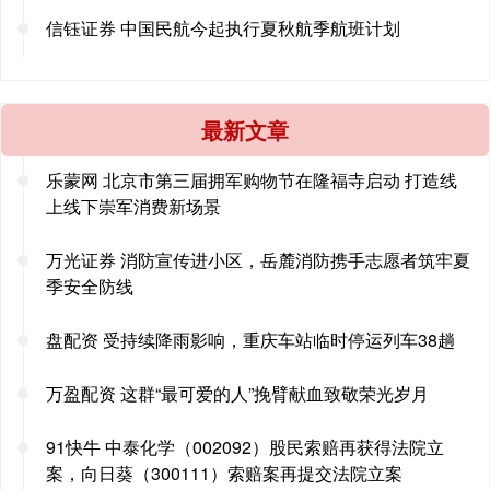
信钰证券 中国民航今起执行夏秋航季航班计划
最新文章
乐蒙网 北京市第三届拥军购物节在隆福寺启动 打造线
上线下崇军消费新场景
万光证券 消防宣传进小区，岳麓消防携手志愿者筑牢夏
季安全防线
盘配资 受持续降雨影响，重庆车站临时停运列车38趟
万盈配资 这群“最可爱的人”挽臂献血致敬荣光岁月
91快牛 中泰化学（002092）股民索赔再获得法院立
案，向日葵（300111）索赔案再提交法院立案