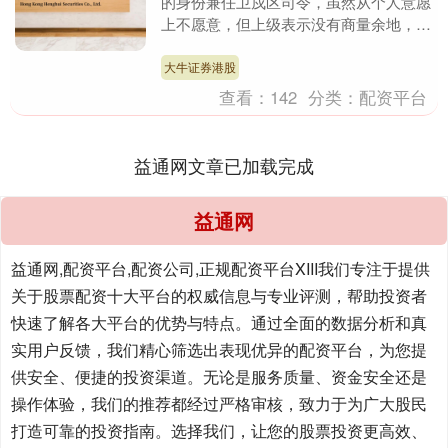
的身份兼任卫戍区司令，虽然从个人意愿
上不愿意，但上级表示没有商量余地，是
形势需要。 说到傅崇碧，在战争年代是
政工出身，抗美....
大牛证券港股
查看：
142
分类：
配资平台
益通网文章已加载完成
益通网
益通网,配资平台,配资公司,正规配资平台XIII‌我们专注于提供
关于股票配资十大平台的权威信息与专业评测，帮助投资者
快速了解各大平台的优势与特点。通过全面的数据分析和真
实用户反馈，我们精心筛选出表现优异的配资平台，为您提
供安全、便捷的投资渠道。无论是服务质量、资金安全还是
操作体验，我们的推荐都经过严格审核，致力于为广大股民
打造可靠的投资指南。选择我们，让您的股票投资更高效、