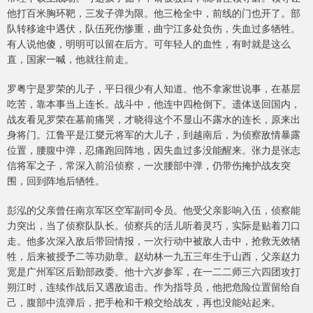
他打百米胸环靶，三发子弹为限。他三枪全中，前线的门也开了。部
队转移途中遇伏，队伍死伤惨重，曲宁江多处负伤，失血过多牺牲。
有人说他傻，明明可以留在后方。可年轻人的血性，有时就是这么
直，国家一喊，他就往前走。
罗粤宁是罗荣的儿子，平日很少有人知道。他不拿家世说事，在基层
吃苦，靠本事当上连长。战斗中，他连中四枪倒下。遗体送回国内，
战友看见罗荣在墓前痛哭，才晓得这个不显山不露水的连长，原来出
身将门。江鲁平是江燮元将军的大儿子，到越南后，为侦察敌情暴露
位置，腰腹中弹，忍痛跑回阵地，因失血过多没能醒来。张力是张志
信将军之子，常深入前沿侦察，一次腰部中弹，仍带伤掩护战友突
围，回到阵地后牺牲。
彭泓的父亲曾任南京军区空军副司令员。他受父亲影响入伍，侦察能
力突出，当了侦察队队长。侦察兵的活儿听着灵巧，实际是贴着刀口
走。他多次深入敌后带回情报，一次行动中被敌人击中，抢救无效牺
牲，后来被授予二等功勋章。赵幼林一九五三年生于山西，父亲赵力
宽是广州军区后勤部政委。他十六岁参军，在一二二师三六四团攻打
朔江时，连续作战后又遇敌追击。作为指导员，他把危险位置留给自
己，腹部中流弹后，把手枪和干粮交给战友，再也没能站起来。