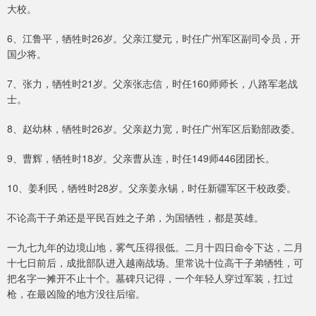
大校。
6、江鲁平，牺牲时26岁。父亲江燮元，时任广州军区副司令员，开
国少将。
7、张力，牺牲时21岁。父亲张志信，时任160师师长，八路军老战
士。
8、赵幼林，牺牲时26岁。父亲赵力宽，时任广州军区后勤部政委。
9、曹辉，牺牲时18岁。父亲曹从连，时任149师446团团长。
10、姜利民，牺牲时28岁。父亲姜永锡，时任新疆军区干校政委。
不论高干子弟还是平民百姓之子弟，为国牺牲，都是英雄。
一九七九年的边境山地，雾气压得很低。二月十四日命令下达，二月
十七日前后，成批部队进入越南战场。里常说十位高干子弟牺牲，可
把名字一摊开不止十个。墓碑只记得，一个年轻人穿过军装，扛过
枪，在最凶险的地方没往后缩。