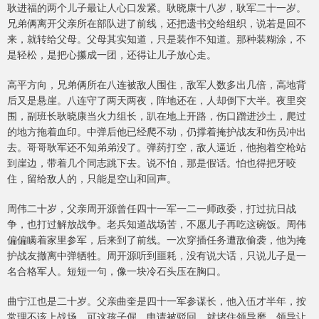
耿进福的两个儿子最让人心口发紧。耿晓康十八岁，耿军二十一岁。
兄弟俩离开父亲所在部队进了前线，还把遗书交给组织，说若是回不
来，就转给父母。父母其实知道，只是装作不知道。那种装糊涂，不
是轻松，是把心攥成一团，还得让儿子放心走。
高平方向，兄弟俩所在八连被敌人围住，敌军人数多出几倍，高地背
后又是悬崖。八连守了两天两夜，阵地还在，人却倒下大半。夜里突
围，副班长耿晓康当火力组长，趴在地上开路，伤口蹭进沙土，爬过
的地方拖着血印。中弹后他已经爬不动，仍撑着掩护战友和伤员冲出
去。哥哥耿军还不知弟弟没了。弹药打空，敌人逼近，他抱着空枪站
到崖边，带着几个同志跳下去。说不怕，那是假话。怕也得把牙咬
住，留给敌人的，只能是空山和回声。
周伟二十岁，父亲周开源曾任四十一军一二一师政委，打过抗日战
争，也打过解放战争。老兵知道战场苦，不愿儿子再吃这碗饭。周伟
偏偏瞒着家里参军，后来到了前线。一次穿插任务遭敌偷袭，他为掩
护战友撤离中弹牺牲。周开源听到噩耗，没有说大话，只说儿子是一
名合格军人。短短一句，像一块冷石头压在胸口。
曲宁江也是二十岁。父亲曲奎是四十一军参谋长，他入伍才半年，按
常理不该上战场。可这孩子倔，申请被驳回，就堵住领导磨。领导让