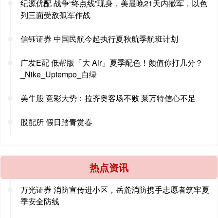
纪源优配 战争“终点线”现身，美最晚21天内撤军，以色
列三面受敌孤军作战
信钰证券 中国民航今起执行夏秋航季航班计划
广发E配 低帮版「大 Air」夏季配色！颜值你打几分？
_Nike_Uptempo_白绿
美牛股 竞彩大势：拉齐奥客场不败 莱万特信心不足
股配所 假日踏青赏春
热点资讯
万光证券 消防宣传进小区，岳麓消防携手志愿者筑牢夏
季安全防线