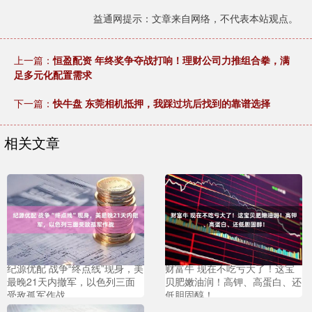
益通网提示：文章来自网络，不代表本站观点。
上一篇：
恒盈配资 年终奖争夺战打响！理财公司力推组合拳，满
足多元化配置需求
下一篇：
快牛盘 东莞相机抵押，我踩过坑后找到的靠谱选择
相关文章
纪源优配 战争“终点线”现身，美
财富牛 现在不吃亏大了！这宝
最晚21天内撤军，以色列三面
贝肥嫩油润！高钾、高蛋白、还
受敌孤军作战
低胆固醇！