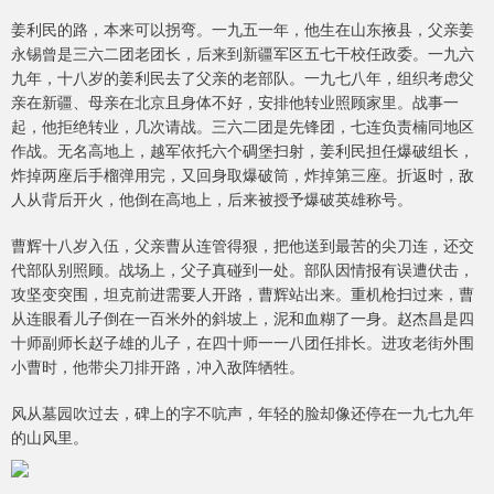
姜利民的路，本来可以拐弯。一九五一年，他生在山东掖县，父亲姜
永锡曾是三六二团老团长，后来到新疆军区五七干校任政委。一九六
九年，十八岁的姜利民去了父亲的老部队。一九七八年，组织考虑父
亲在新疆、母亲在北京且身体不好，安排他转业照顾家里。战事一
起，他拒绝转业，几次请战。三六二团是先锋团，七连负责楠同地区
作战。无名高地上，越军依托六个碉堡扫射，姜利民担任爆破组长，
炸掉两座后手榴弹用完，又回身取爆破筒，炸掉第三座。折返时，敌
人从背后开火，他倒在高地上，后来被授予爆破英雄称号。
曹辉十八岁入伍，父亲曹从连管得狠，把他送到最苦的尖刀连，还交
代部队别照顾。战场上，父子真碰到一处。部队因情报有误遭伏击，
攻坚变突围，坦克前进需要人开路，曹辉站出来。重机枪扫过来，曹
从连眼看儿子倒在一百米外的斜坡上，泥和血糊了一身。赵杰昌是四
十师副师长赵子雄的儿子，在四十师一一八团任排长。进攻老街外围
小曹时，他带尖刀排开路，冲入敌阵牺牲。
风从墓园吹过去，碑上的字不吭声，年轻的脸却像还停在一九七九年
的山风里。