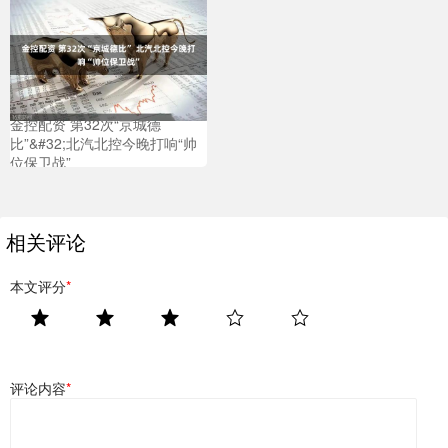
金控配资 第32次“京城德
比”&#32;北汽北控今晚打响“帅
位保卫战”
相关评论
本文评分
*
评论内容
*