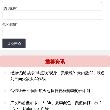
你的昵称
*
你的邮箱
*
提交评论
推荐资讯
纪源优配 战争“终点线”现身，美最晚21天内撤军，以色
列三面受敌孤军作战
信钰证券 中国民航今起执行夏秋航季航班计划
广发E配 低帮版「大 Air」夏季配色！颜值你打几分？
_Nike_Uptempo_白绿