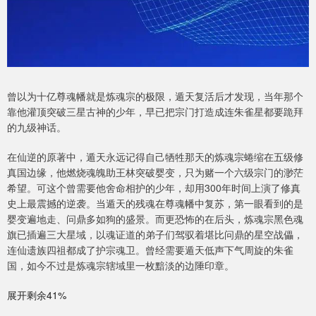
曾以为十亿尊魂幡就是炼魂宗的极限，遁天复活后才发现，当年那个
靠他灌顶突破三星古神的少年，早已把宗门打造成连朱雀星都要跪拜
的九级神话。
在仙逆的原著中，遁天永远记得自己牺牲那天的炼魂宗蜷缩在五级修
真国边缘，他燃烧魂魄助王林突破婴变，只为赌一个六级宗门的渺茫
希望。可这个曾需要他舍命相护的少年，却用300年时间上演了修真
史上最震撼的逆袭。当遁天的残魂在尊魂幡中复苏，第一眼看到的是
婴变遍地走、问鼎多如狗的盛景。而更恐怖的在后头，炼魂宗黑色魂
旗已插遍三大星域，以魂证道的弟子们驾驭着堪比问鼎的星空战儡，
连仙遗族四祖都成了护宗魂卫。曾经需要遁天低声下气周旋的朱雀
国，如今不过是炼魂宗辖域里一枚黯淡的边陲印章。
展开剩余41%