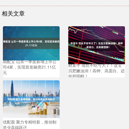
相关文章
期配宝 山东一季度新增上市公
财富牛 现在不吃亏大了！这宝
司4家，实现首发融资21.11亿
贝肥嫩油润！高钾、高蛋白、还
元
低胆固醇！
优配股 聚力专精特新，推动制
造业高端跃迁