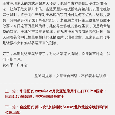
王林兑现承诺的方式远超遁天预估，他融合古神诀创出魂体双修秘
法，让弟子战力飙升十倍。当遁天颤抖着抚摸塔身铭刻的以吾之魂镇
宗永昌时，终于明白当年对王林说的宗门托付是何等短视，这哪是复
兴，分明是开创了属于炼魂的纪元。老祖您当年问第三份礼物我敢不
敢要？今日这百万星域为幡，兆亿修士作魂的炼魂圣宗，便是晚辈给
您的答案。王林的声音穿透星海，在九级神国的祭魂殿轰然回响，遁
天望着苍穹中比恒星更耀眼的魂幡图腾，泪洒虚空。原来真正的传承
是让微小火种燃成吞噬宇宙的烈焰。
好了，本期到这里就结束了，对此大家怎么看呢，欢迎留言讨论，我
们下期再见。
发布于：广东省
益通网提示：文章来自网络，不代表本站观点。
上一篇：
华信配资 2026年1-2月比亚迪乘用车出口TOP10国家：
巴西5.2万辆领跑，中东三国跻身前十
下一篇：
金控配资 第32次“京城德比”&#32;北汽北控今晚打响“帅
位保卫战”